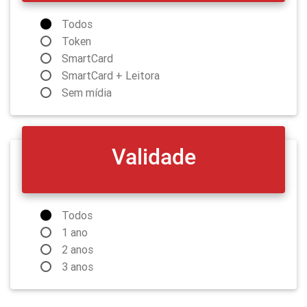
Todos
Token
SmartCard
SmartCard + Leitora
Sem mídia
Validade
Todos
1 ano
2 anos
3 anos